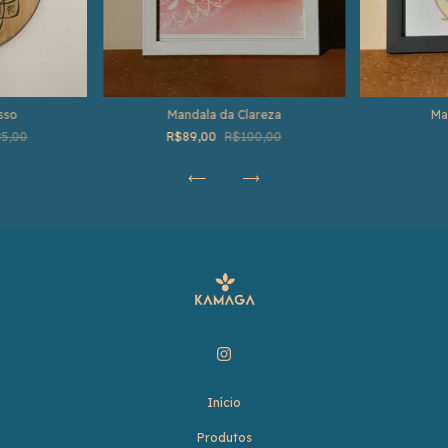
sso
Mandala da Clareza
Ma
5,00
R$89,00
R$100,00
Início
Produtos