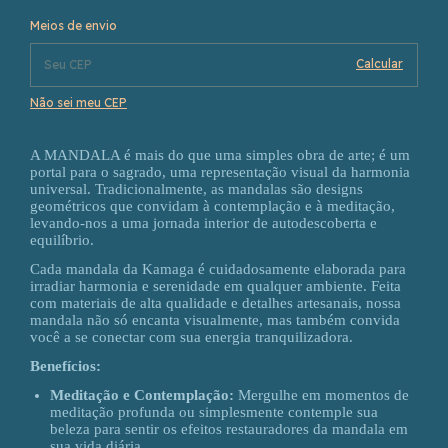
Alterar CEP
Entregas para o CEP:
Meios de envio
Calcular
Não sei meu CEP
A MANDALA é mais do que uma simples obra de arte; é um
portal para o sagrado, uma representação visual da harmonia
universal. Tradicionalmente, as mandalas são designs
geométricos que convidam à contemplação e à meditação,
levando-nos a uma jornada interior de autodescoberta e
equilíbrio.
Cada mandala da Kamaga é cuidadosamente elaborada para
irradiar harmonia e serenidade em qualquer ambiente. Feita
com materiais de alta qualidade e detalhes artesanais, nossa
mandala não só encanta visualmente, mas também convida
você a se conectar com sua energia tranquilizadora.
Benefícios:
Meditação e Contemplação:
Mergulhe em momentos de
meditação profunda ou simplesmente contemple sua
beleza para sentir os efeitos restauradores da mandala em
sua vida diária.